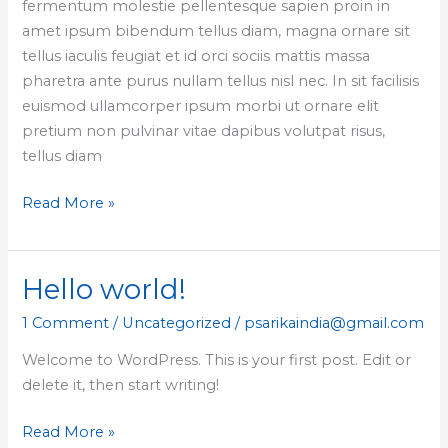
fermentum molestie pellentesque sapien proin in
amet ipsum bibendum tellus diam, magna ornare sit
tellus iaculis feugiat et id orci sociis mattis massa
pharetra ante purus nullam tellus nisl nec. In sit facilisis
euismod ullamcorper ipsum morbi ut ornare elit
pretium non pulvinar vitae dapibus volutpat risus,
tellus diam
Read More »
Hello world!
Hello
world!
1 Comment
/
Uncategorized
/
psarikaindia@gmail.com
Welcome to WordPress. This is your first post. Edit or
delete it, then start writing!
Read More »