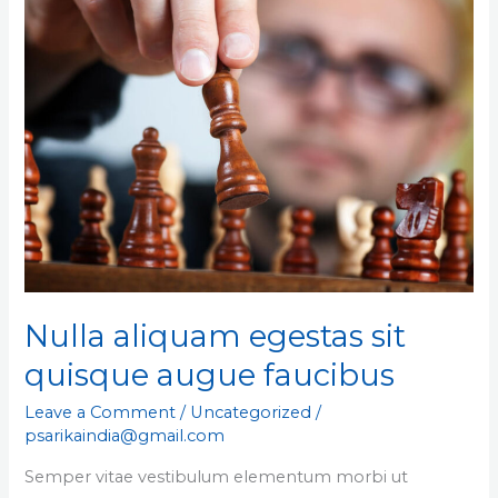
egestas
sit
quisque
augue
faucibus
Nulla aliquam egestas sit
quisque augue faucibus
Leave a Comment
/
Uncategorized
/
psarikaindia@gmail.com
Semper vitae vestibulum elementum morbi ut