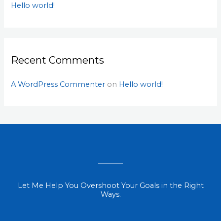
:
Hello world!
Recent Comments
A WordPress Commenter
on
Hello world!
Let Me Help You Overshoot Your Goals in the Right
Ways.