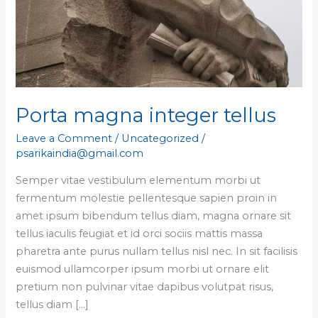
Porta magna integer tellus
Leave a Comment
/
Uncategorized
/
psarikaindia@gmail.com
Semper vitae vestibulum elementum morbi ut
fermentum molestie pellentesque sapien proin in
amet ipsum bibendum tellus diam, magna ornare sit
tellus iaculis feugiat et id orci sociis mattis massa
pharetra ante purus nullam tellus nisl nec. In sit facilisis
euismod ullamcorper ipsum morbi ut ornare elit
pretium non pulvinar vitae dapibus volutpat risus,
tellus diam […]