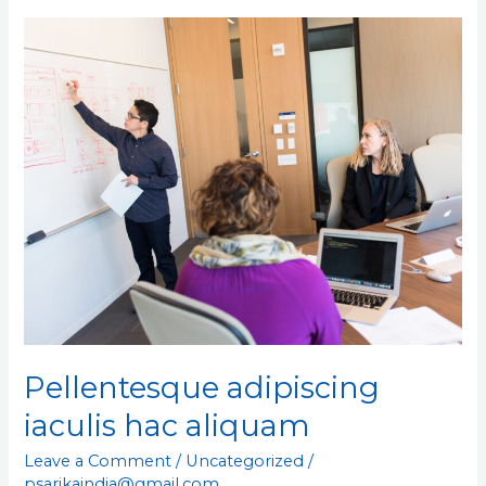
Pellentesque
adipiscing
iaculis
hac
aliquam
Pellentesque adipiscing
iaculis hac aliquam
Leave a Comment
/
Uncategorized
/
psarikaindia@gmail.com