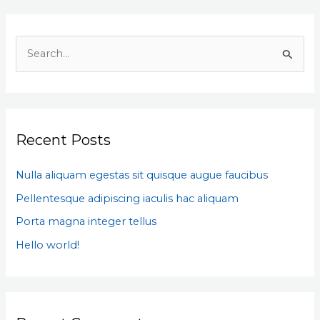
S
e
a
r
Recent Posts
c
h
Nulla aliquam egestas sit quisque augue faucibus
f
Pellentesque adipiscing iaculis hac aliquam
o
Porta magna integer tellus
r
:
Hello world!